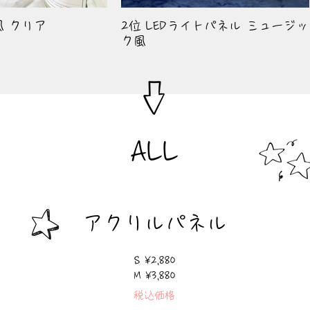
風 クリア
2位 LEDライトパネル ミュージッ
ク風
ALL
アクリルパネル
S ¥2,880
M ¥3,880
税込価格