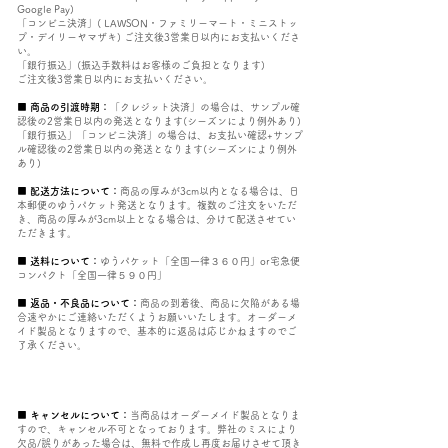
Google Pay)
「コンビニ決済」( LAWSON・ファミリーマート・ミニストッ
プ・デイリーヤマザキ) ご注文後3営業日以内にお支払いくださ
い。
「銀行振込」(振込手数料はお客様のご負担となります)
ご注文後3営業日以内にお支払いください。
■ 商品の引渡時期：
「クレジット決済」の場合は、サンプル確
認後の2営業日以内の発送となります(シーズンにより例外あり)
「銀行振込」「コンビニ決済」の場合は、お支払い確認+サンプ
ル確認後の2営業日以内の発送となります(シーズンにより例外
あり)
■ 配送方法について：
商品の厚みが3cm以内となる場合は、日
本郵便のゆうパケット発送となります。複数のご注文をいただ
き、商品の厚みが3cm以上となる場合は、分けて配送させてい
ただきます。
■ 送料について：
ゆうパケット「全国一律３６０円」or宅急便
コンパクト「全国一律５９０円」
■ 返品・不良品について：
商品の到着後、商品に欠陥がある場
合速やかにご連絡いただくようお願いいたします。オーダーメ
イド製品となりますので、基本的に返品は応じかねますのでご
了承ください。
■
キャンセルについて：
当商品はオーダーメイド製品となりま
すので、キャンセル不可となっております。弊社のミスにより
欠品/誤りがあった場合は、無料で作成し再度お届けさせて頂き