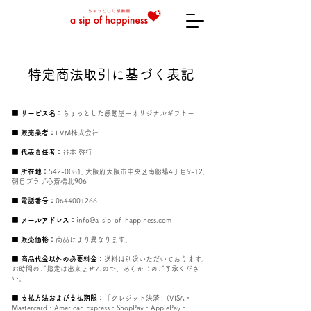
特定商法取引に基づく表記
■ サービス名：
ちょっとした感動屋ーオリジナルギフトー
■ 販売業者：
LVM株式会社
■ 代表責任者：
谷本 啓行
■ 所在地：
542-0081
, 大阪府大阪市中央区南船場4丁目9-12,
朝日プラザ心斎橋北906
■ 電話番号：
0644001266
■ メールアドレス：
info@a-sip-of-happiness.com
■ 販売価格：
商品により異なります。
■ 商品代金以外の必要料金：
送料は別途いただいております。
お時間のご指定は出来ませんので、あらかじめご了承くださ
い。
■ 支払方法および支払期限：
「クレジット決済」(VISA・
Mastercard・American Express・ShopPay・ApplePay・